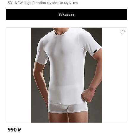
531 NEW High Emotion футболка муж. к.р.
Заказать
black
5(XXL)
2(M)
3(L)
990 ₽
4(XL)