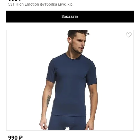
5
531 High Emotion футболка муж. к.р.
-
+
Заказать
petrol
3(L)
3(L)
4(XL)
5(XXL)
3
-
+
990 ₽