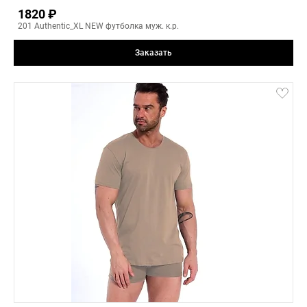
1820 ₽
5
201 Authentic_XL NEW футболка муж. к.р.
-
+
Заказать
jeans
3(L)
1(S)
2(M)
3(L)