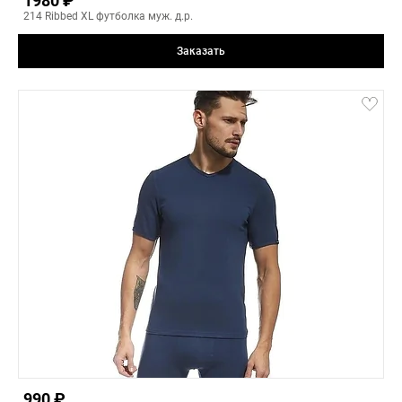
1980 ₽
214 Ribbed XL футболка муж. д.р.
Заказать
red
3(L)
2(M)
3(L)
4(XL)
5(XXL)
990 ₽