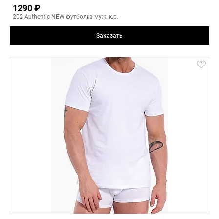
1290 ₽
4(XL)
202 Authentic NEW футболка муж. к.р.
5(XXL)
4
Заказать
-
+
black
7(4XL)
6(3XL)
7(4XL)
8(5XL)
4