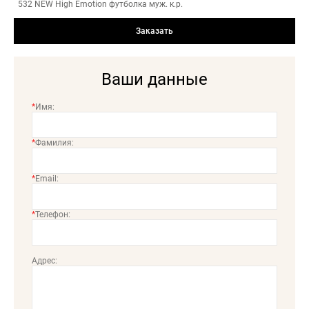
532 NEW High Emotion футболка муж. к.р.
5(XXL)
4
Заказать
-
+
Ваши данные
*
Имя:
*
Фамилия:
*
Email:
*
Телефон:
Адрес: