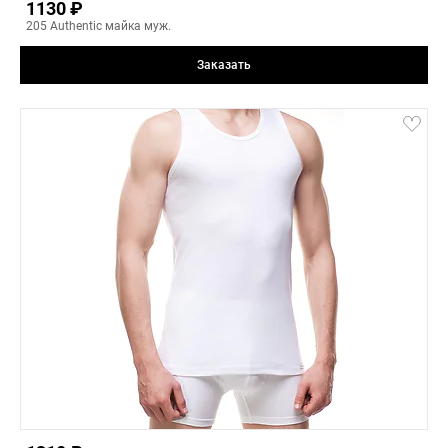
1130 ₽
205 Authentic майка муж.
Заказать
black
4(XL)
1(S)
2(M)
3(L)
4(XL)
5(XXL)
3
-
+