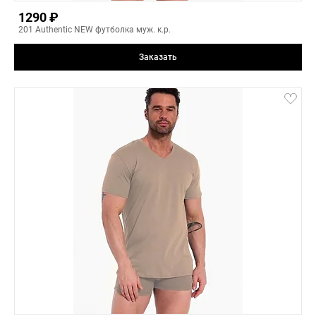
3(L)
1290 ₽
4(XL)
201 Authentic NEW футболка муж. к.р.
5(XXL)
3
Заказать
-
+
jeans
8(5XL)
6(3XL)
7(4XL)
8(5XL)