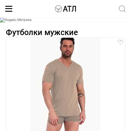
Каталог
Футболки мужские
white
2(M)
1(S)
2(M)