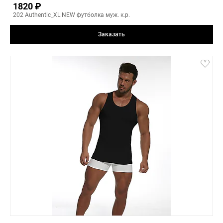
1820 ₽
-
+
202 Authentic_XL NEW футболка муж. к.р.
Заказать
black
4(XL)
1(S)
2(M)
3(L)
4(XL)
5(XXL)
8
-
+