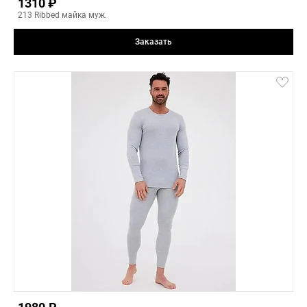
1310 ₽
213 Ribbed майка муж.
Заказать
black
7(4XL)
6(3XL)
7(4XL)
8(5XL)
3
-
+