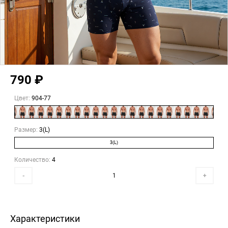
790 ₽
Цвет:
904-77
Размер:
3(L)
3(L)
Количество:
4
-
+
Характеристики