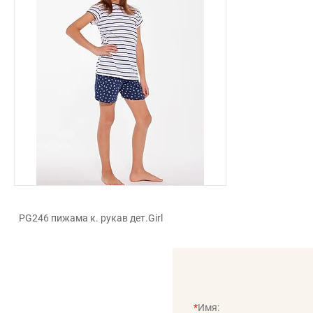
PG246 пижама к. рукав дет.Girl
*
Имя: