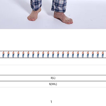
3(L)
5(XXL)