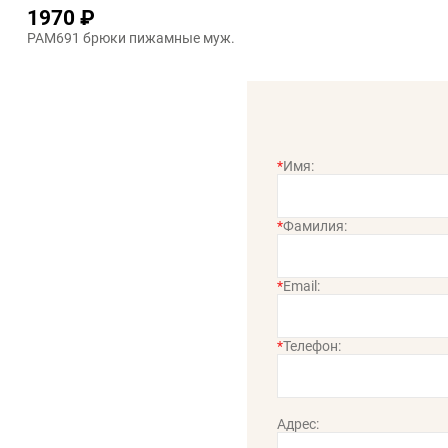
1970 ₽
PAM691 брюки пижамные муж.
*
Имя:
*
Фамилия:
*
Email:
*
Телефон:
Адрес: