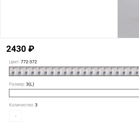
2430 ₽
Цвет:
772-372
Размер:
3(L)
Количество:
3
-