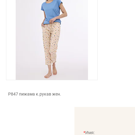
P847 пижама к.рукав жен.
*
Имя: